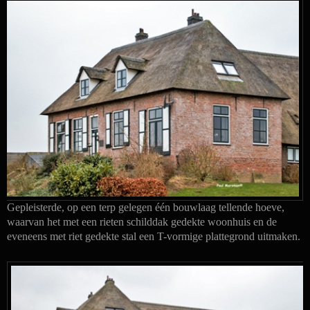
Gepleisterde, op een terp gelegen één bouwlaag tellende hoeve,
waarvan het met een rieten schilddak gedekte woonhuis en de
eveneens met riet gedekte stal een T-vormige plattegrond uitmaken.