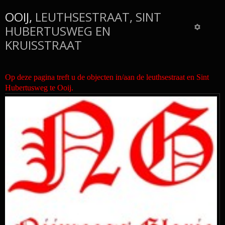
OOIJ,
LEUTHSESTRAAT, SINT
HUBERTUSWEG EN
KRUISSTRAAT
Op deze pagina treft u de objecten in/aan de leuthsestraat en Sint
Hubertusweg te Ooij.