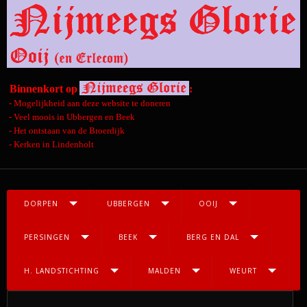
Binnenkort op
:
- Mogelijkheid aan deze website te doneren
- Veel moois in Ubbergen en Beek
- Het ontstaan van de Broerdijk
- Kerken in Lindenholt
DORPEN
UBBERGEN
OOIJ
PERSINGEN
BEEK
BERG EN DAL
H. LANDSTICHTING
MALDEN
WEURT