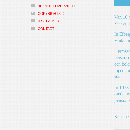
BEKNOPT OVERZICHT
COPYRIGHTS ©
Van 16 m
DISCLAIMER
Zoeterm
CONTACT
In Eiber
Vinkenne
Hermsen 
persoon 
een bela
hij eraa
stad.
In 1978 
omdat me
pension
Klik hier