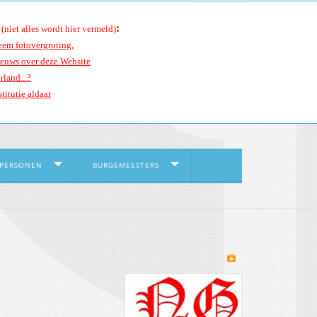
:
(niet alles wordt hier vermeld)
eem fotovergroting
,
ieuws over deze Website
rland...?
titutie aldaar
 PERSONEN
BURGEMEESTERS