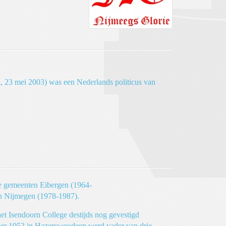
, 23 mei 2003) was een Nederlands politicus van
de gemeenten Eibergen (1964-
n Nijmegen (1978-1987).
et Isendoorn College destijds nog gevestigd
ber 1952 in Hazerswoudeen werd vader van drie