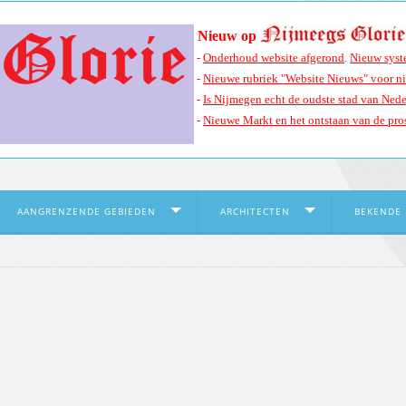
Nieuw op
-
Onderhoud website afgerond
.
Nieuw syst
-
Nieuwe rubriek "Website Nieuws" voor n
-
Is Nijmegen echt de oudste stad van Nede
-
Nieuwe Markt en het ontstaan van de pros
AANGRENZENDE GEBIEDEN
ARCHITECTEN
BEKENDE