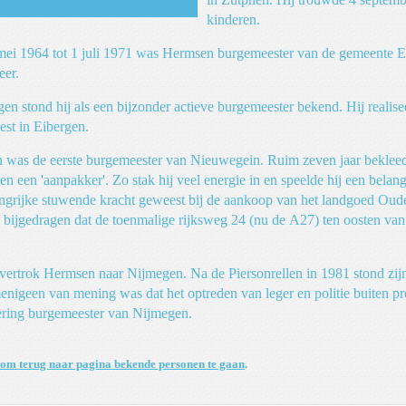
kinderen.
ei 1964 tot 1 juli 1971 was Hermsen burgemeester van de gemeente Ei
eer.
gen stond hij als een bijzonder actieve burgemeester bekend. Hij reali
st in Eibergen.
was de eerste burgemeester van Nieuwegein. Ruim zeven jaar bekleedd
en een 'aanpakker'. Zo stak hij veel energie in en speelde hij een belang
ngrijke stuwende kracht geweest bij de aankoop van het landgoed Oudeg
n bijgedragen dat de toenmalige rijksweg 24 (nu de A27) ten oosten v
vertrok Hermsen naar Nijmegen. Na de Piersonrellen in 1981 stond zijn po
nigeen van mening was dat het optreden van leger en politie buiten prop
ering burgemeester van Nijmegen.
 om terug naar pagina bekende personen te gaan
.