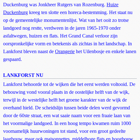
Duckenburg was Jonkheer Rutgers van Rozenburg.
Huize
Duckenburg
kreeg ten slotte een horeca-bestemming. Het staat nu
op de gemeentelijke monumentenlijst. Wat van het ooit zo trotse
landgoed nog restte, verdween in de jaren 1965-1970 onder
asfaltwegen, huizen en flats. Het Grand Canal verloor zijn
oorspronkelijke vorm en betekenis als zichtas in het landschap. In
Lankforst bleven naast de
Orangerie
het Uilenbosje en enkele lanen
gespaard.
LANKFORST NU
Lankforst behoorde tot de wijken die het eerst werden voltooid. De
bebouwing vond vooral plaats in de oostelijke helft van de wijk,
terwijl in de westelijke helft het groene karakter van de wijk de
overhand hield. De scheidslijn tussen beide delen werd gevormd
door de 60ste straat, een wat saaie naam voor een fraaie laan van
het voormalige landgoed. In een hoog tempo kwamen ruim 1000
voornamelijk huurwoningen tot stand, voor een groot gedeelte
laagbouw, maar ook maisonnettes, middelhoge flats en hoogbouw.