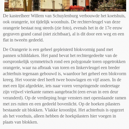
De kasteelheer Willem van Schuylenburg verbouwde het koetshuis,
ook orangerie, tot tijdelijk woonhuis. De rechtervleugel van deze
orangerie bestaat nog steeds (zie foto), evenals het in de 17e eeuw
gegraven grand canal (niet zichtbaar), al is dit door een weg en een
flat in tweeën gedeeld.
De Orangerie is een geheel gepleisterd blokvormig pand met
pannen schilddaken. Het pand bevat het rechtergedeelte van de
oorspronkelijk symmetrisch rond een polygonale toren opgetrokken
orangerie, waar na afbraak van toren en linkervleugel een breder
achterhuis tegenaan gebouwd is, waardoor het geheel een blokvorm
kreeg. Het voorste deel heeft twee bouwlagen en vijf assen. In de
met een lijst afgedekte, iets naar voren verspringende onderetage
zijn vrijwel vierkante ramen aangebracht (een ervan in een deur
veranderd). Op de verdieping hoge vensters met openslaande ramen
met zes ruiten en een gedeeld bovenlicht. Op de hoeken pilasters
bestaande uit blokken. Vlakke kroonlijst. Het achterhuis is opgezet
als het voorhuis, alleen hebben de hoekpilasters hier voegen in
plaats van blokken.