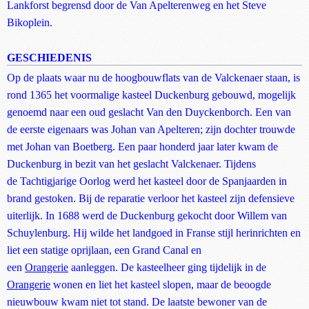
Lankforst begrensd door de Van Apelterenweg en het Steve
Bikoplein.
GESCHIEDENIS
Op de plaats waar nu de hoogbouwflats van de Valckenaer staan, is
rond 1365 het voormalige kasteel Duckenburg gebouwd, mogelijk
genoemd naar een oud geslacht Van den Duyckenborch. Een van
de eerste eigenaars was Johan van Apelteren; zijn dochter trouwde
met Johan van Boetberg. Een paar honderd jaar later kwam de
Duckenburg in bezit van het geslacht Valckenaer. Tijdens
de Tachtigjarige Oorlog werd het kasteel door de Spanjaarden in
brand gestoken. Bij de reparatie verloor het kasteel zijn defensieve
uiterlijk. In 1688 werd de Duckenburg gekocht door Willem van
Schuylenburg. Hij wilde het landgoed in Franse stijl herinrichten en
liet een statige oprijlaan, een Grand Canal en
een
Orangerie
aanleggen. De kasteelheer ging tijdelijk in de
Orangerie
wonen en liet het kasteel slopen, maar de beoogde
nieuwbouw kwam niet tot stand. De laatste bewoner van de