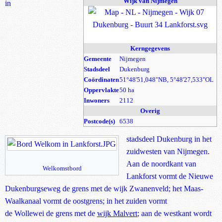
Wijk van Nijmegen
in
Kerngegevens
Gemeente
Nijmegen
Stadsdeel
Dukenburg
Coördinaten
51°48'51,048"NB, 5°48'27,533"OL
Oppervlakte
50 ha
Inwoners
2112
Overig
Postcode(s)
6538
stadsdeel Dukenburg in het
zuidwesten van Nijmegen.
Aan de noordkant van
W
elkomstbord
Lankforst vormt de Nieuwe
Dukenburgseweg de grens met de wijk Zwanenveld; het Maas-
Waalkanaal vormt de oostgrens; in het zuiden vormt
de Wollewei de grens met de
wijk Malvert
; aan de westkant wordt