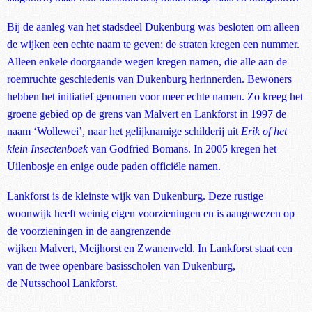
Bij de aanleg van het stadsdeel Dukenburg was besloten om alleen
de wijken een echte naam te geven; de straten kregen een nummer.
Alleen enkele doorgaande wegen kregen namen, die alle aan de
roemruchte geschiedenis van Dukenburg herinnerden. Bewoners
hebben het initiatief genomen voor meer echte namen. Zo kreeg het
groene gebied op de grens van Malvert en Lankforst in 1997 de
naam ‘Wollewei’, naar het gelijknamige schilderij uit
Erik of het
klein Insectenboek
van Godfried Bomans. In 2005 kregen het
Uilenbosje en enige oude paden officiële namen.
Lankforst is de kleinste wijk van Dukenburg. Deze rustige
woonwijk heeft weinig eigen voorzieningen en is aangewezen op
de voorzieningen in de aangrenzende
wijken Malvert, Meijhorst en Zwanenveld. In Lankforst staat een
van de twee openbare basisscholen van Dukenburg,
de Nutsschool Lankforst.