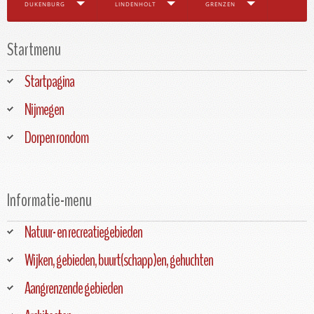
DUKENBURG
LINDENHOLT
GRENZEN
Startmenu
Startpagina
Nijmegen
Dorpen rondom
Informatie-menu
Natuur- en recreatiegebieden
Wijken, gebieden, buurt(schapp)en, gehuchten
Aangrenzende gebieden