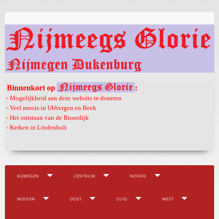
Binnenkort op
:
- Mogelijkheid aan deze website te doneren
- Veel moois in Ubbergen en Beek
- Het ontstaan van de Broerdijk
- Kerken in Lindenholt
NIJMEGEN
CENTRUM
NOORD
MIDDEN
OOST
ZUID
WEST