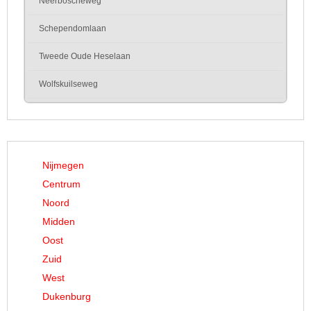
Neerboscheweg
Schependomlaan
Tweede Oude Heselaan
Wolfskuilseweg
Nijmegen
Centrum
Noord
Midden
Oost
Zuid
West
Dukenburg