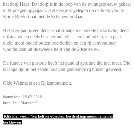
het dorp Hees. Dat dorp is in de loop van de twintigste eeuw geheel
in Nijmegen opgegaan. Het kerkje is gelegen op de hoek van de
Korte Bredestraat met de Schependomlaan.
Het Kerkpad is een deels smal straatje met enkele historische, deels
vrijstaande en deels beschermde villa's en landhuizen, een paar
oude, mooi onderhouden boerderijen en een rij eenvoudiger
woonhuizen uit de tweede helft van de 20ste eeuw.
De functie van pastorie heeft het pand al geruime tijd niet meer. Die
is lange tijd in het eerste huis van genoemde rij huizen geweest.
Olde Wehme is een Rijksmonument.
datum foto: 25-02-2016
©
bron: Paul Marsman
Klik hier voor: "kerkelijke objecten, herdenkingsmonumenten en
kerkhoven