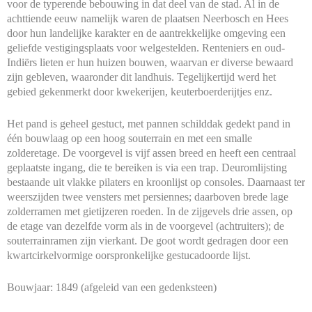
voor de typerende bebouwing in dat deel van de stad. Al in de
achttiende eeuw namelijk waren de plaatsen Neerbosch en Hees
door hun landelijke karakter en de aantrekkelijke omgeving een
geliefde vestigingsplaats voor welgestelden. Renteniers en oud-
Indiërs lieten er hun huizen bouwen, waarvan er diverse bewaard
zijn gebleven, waaronder dit landhuis. Tegelijkertijd werd het
gebied gekenmerkt door kwekerijen, keuterboerderijtjes enz.
Het pand is geheel gestuct, met pannen schilddak gedekt pand in
één bouwlaag op een hoog souterrain en met een smalle
zolderetage. De voorgevel is vijf assen breed en heeft een centraal
geplaatste ingang, die te bereiken is via een trap. Deuromlijsting
bestaande uit vlakke pilaters en kroonlijst op consoles. Daarnaast ter
weerszijden twee vensters met persiennes; daarboven brede lage
zolderramen met gietijzeren roeden. In de zijgevels drie assen, op
de etage van dezelfde vorm als in de voorgevel (achtruiters); de
souterrainramen zijn vierkant. De goot wordt gedragen door een
kwartcirkelvormige oorspronkelijke gestucadoorde lijst.
Bouwjaar: 1849 (afgeleid van een gedenksteen)