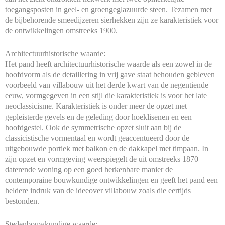
toegangsposten in geel- en groengeglazuurde steen. Tezamen met
de bijbehorende smeedijzeren sierhekken zijn ze karakteristiek voor
de ontwikkelingen omstreeks 1900.
Architectuurhistorische waarde:
Het pand heeft architectuurhistorische waarde als een zowel in de
hoofdvorm als de detaillering in vrij gave staat behouden gebleven
voorbeeld van villabouw uit het derde kwart van de negentiende
eeuw, vormgegeven in een stijl die karakteristiek is voor het late
neoclassicisme. Karakteristiek is onder meer de opzet met
gepleisterde gevels en de geleding door hoeklisenen en een
hoofdgestel. Ook de symmetrische opzet sluit aan bij de
classicistische vormentaal en wordt geaccentueerd door de
uitgebouwde portiek met balkon en de dakkapel met timpaan. In
zijn opzet en vormgeving weerspiegelt de uit omstreeks 1870
daterende woning op een goed herkenbare manier de
contemporaine bouwkundige ontwikkelingen en geeft het pand een
heldere indruk van de ideeover villabouw zoals die eertijds
bestonden.
Stedenbouwkundige waarde: