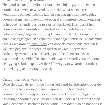
Het pand neemt door zijn markante verschijningsvorm met een
dominant aanwezige witgepleisterde bouwmassa, een met
keramische pannen gedekte kap en een symmetrisch ingedeelde
voorgevel met een uitgebouwd portaal en vensters met luiken, een
in het oog vallende positie in aan het Kerkpad. Hier vormt het
bouwwerk een wezenlijk onderdeel van de deels historische
lintbebouwing langs de noordzijde van deze straat. Tezamen met
enkele nabijgelegen en eveneens uit de negentiende eeuw daterende
villa's - waaronder
Rivo Torto
- en door de combinatie met een in
kleurige geglazuurde steen en ijzeren hekken uitgevoerde
omheining vormt het onderhavige pand een harmonieus en
waardevol ensemble. De situationele waarde wordt versterkt door
de ligging schuin tegenover de Melkweg, van waaruit het object
een belangrijke blikvanger vormt.
Cultuurhistorische waarde:
Door de opzet als een ruime villa is het pand karakteristiek voor de
historische bebouwing in het vroegere dorp Hees. Net als
voormalige boerderijtjes alsook bloemkwekerijen en religieuze
instellingen vormen de villa's dan ook de voor Hees en Neerbosch
karakteristieke historische bebouwing. Temidden van de naoorlogse