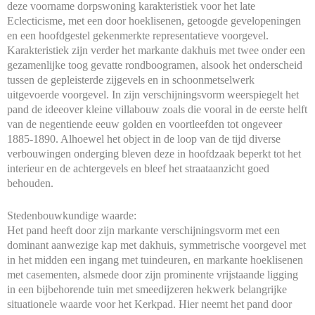
deze voorname dorpswoning karakteristiek voor het late
Eclecticisme, met een door hoeklisenen, getoogde gevelopeningen
en een hoofdgestel gekenmerkte representatieve voorgevel.
Karakteristiek zijn verder het markante dakhuis met twee onder een
gezamenlijke toog gevatte rondboogramen, alsook het onderscheid
tussen de gepleisterde zijgevels en in schoonmetselwerk
uitgevoerde voorgevel. In zijn verschijningsvorm weerspiegelt het
pand de ideeover kleine villabouw zoals die vooral in de eerste helft
van de negentiende eeuw golden en voortleefden tot ongeveer
1885-1890. Alhoewel het object in de loop van de tijd diverse
verbouwingen onderging bleven deze in hoofdzaak beperkt tot het
interieur en de achtergevels en bleef het straataanzicht goed
behouden.
Stedenbouwkundige waarde:
Het pand heeft door zijn markante verschijningsvorm met een
dominant aanwezige kap met dakhuis, symmetrische voorgevel met
in het midden een ingang met tuindeuren, en markante hoeklisenen
met casementen, alsmede door zijn prominente vrijstaande ligging
in een bijbehorende tuin met smeedijzeren hekwerk belangrijke
situationele waarde voor het Kerkpad. Hier neemt het pand door