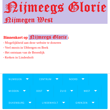
Binnenkort op
:
- Mogelijkheid aan deze website te doneren
- Veel moois in Ubbergen en Beek
- Het ontstaan van de Broerdijk
- Kerken in Lindenholt
NIJMEGEN
CENTRUM
NOORD
MIDDEN
OOST
ZUID
WEST
DUKENBURG
LINDENHOLT
GRENZEN