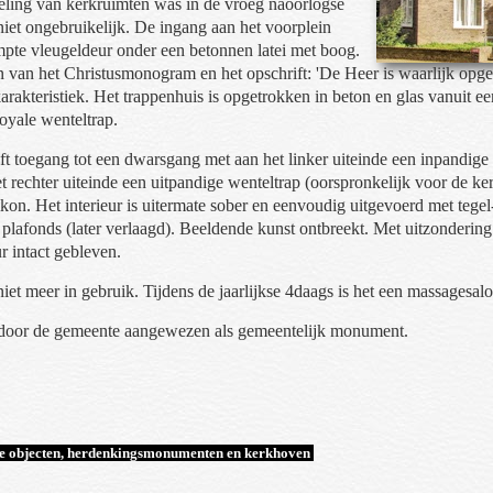
eling van kerkruimten was in de vroeg naoorlogse
iet ongebruikelijk. De ingang aan het voorplein
mpte vleugeldeur onder een betonnen latei met boog.
en van het Christusmonogram en het opschrift: 'De Heer is waarlijk opges
rakteristiek. Het trappenhuis is opgetrokken in beton en glas vanuit ee
royale wenteltrap.
t toegang tot een dwarsgang met aan het linker uiteinde een inpandige 
t rechter uiteinde een uitpandige wenteltrap (oorspronkelijk voor de k
lkon. Het interieur is uitermate sober en eenvoudig uitgevoerd met teg
 plafonds (later verlaagd). Beeldende kunst ontbreekt. Met uitzondering
ur intact gebleven.
niet meer in gebruik. Tijdens de jaarlijkse 4daags is het een massagesa
 door de gemeente aangewezen als gemeentelijk monument.
jke objecten, herdenkingsmonumenten en kerkhoven