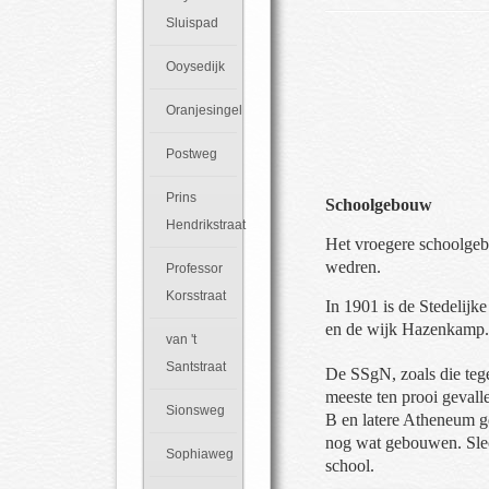
Sluispad
Ooysedijk
Oranjesingel
Postweg
Prins
Schoolgebouw
Hendrikstraat
Het vroegere schoolg
wedren.
Professor
Korsstraat
In 1901 is de Stedelij
en de wijk Hazenkamp.
van 't
Santstraat
De SSgN, zoals die teg
meeste ten prooi geval
Sionsweg
B en latere Atheneum g
nog wat gebouwen. Slec
Sophiaweg
school.