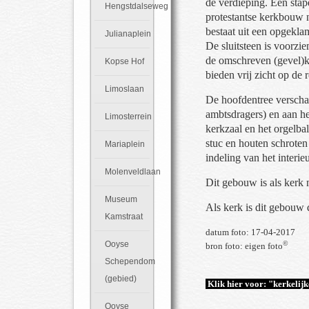
de verdieping. Een stap
Hengstdalseweg
protestantse kerkbouw n
bestaat uit een opgekla
Julianaplein
De sluitsteen is voorzi
de omschreven (gevel)ka
Kopse Hof
bieden vrij zicht op de 
Limoslaan
De hoofdentree verschaf
ambtsdragers) en aan he
Limosterrein
kerkzaal en het orgelba
stuc en houten schroten
Mariaplein
indeling van het interie
Molenveldlaan
Dit gebouw is als kerk 
Museum
Als kerk is dit gebouw
Kamstraat
datum foto: 17-04-2017
Ooyse
©
bron foto: eigen foto
Schependom
(gebied)
Klik hier voor: "kerkeli
Ooyse