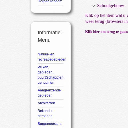
Dorpen rondom
Schoolgebouw
Klik op het item wat u w
weer terug (browsers 
Klik hier om terug te gaa
Informatie-
Menu
Natuur- en
recreatiegebieden
Wijken,
gebieden,
buurt(schapp)en,
gehuchten
Aangrenzende
gebieden
Architecten
Bekende
personen
Burgemeesters