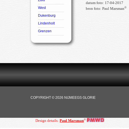
Zuid
datum foto: 17-04-2017
West
©
bron foto: Paul Marsman
Dukenburg
Lindenholt
Grenzen
COPYRIGHT © 2026 NIJMEEGS GLORIE
©
Design details:
Paul Marsman