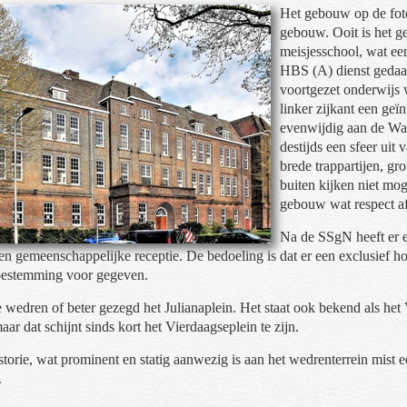
Het gebouw op de foto
gebouw. Ooit is het 
meisjesschool, wat een
HBS (A) dienst gedaa
voortgezet onderwijs
linker zijkant een ge
evenwijdig aan de Wa
destijds een sfeer ui
brede trappartijen, gr
buiten kijken niet mo
gebouw wat respect 
Na de SSgN heeft er 
 gemeenschappelijke receptie. De bedoeling is dat er een exclusief ho
toestemming voor gegeven.
 wedren of beter gezegd het Julianaplein. Het staat ook bekend als het 
ar dat schijnt sinds kort het Vierdaagseplein te zijn.
torie, wat prominent en statig aanwezig is aan het wedrenterrein mist e
.