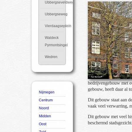
Ubbergseveldweg
Ubbergseweg
Vierdaagseplein
Waldeck
Pyrmontsingel
Wedren
bedrijvengebouw met een
gebouw, heeft daar al 
Nijmegen
Dit gebouw staat aan de
Centrum
vaak veel verwarring, ma
Noord
Midden
Dit gebouw met veel his
beschermd stadsgezicht
Oost