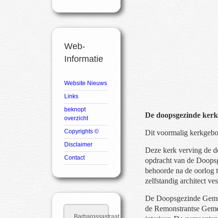
Web-
Informatie
Website Nieuws
Links
beknopt
De doopsgezinde ke
overzicht
Copyrights ©
Dit voormalig kerkgebo
Disclaimer
Deze kerk verving de d
Contact
opdracht van de Doopsg
behoorde na de oorlog to
zelfstandig architect ve
De Doopsgezinde Gemeent
de Remonstrantse Gemee
Barbarossastraat