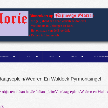
Binnenkort op
:
- Mogelijkheid aan deze website te doneren
- Veel moois in Ubbergen en Beek
- Het ontstaan van de Broerdijk
- Kerken in Lindenholt
MIDDEN
OOST
ZUID
WEST
DUKENBURG
erdaagseplein/Wedren En Waldeck Pyrmontsingel
e objecten in/aan het/de Julianaplein/Vierdaagseplein/Wedren en Walde
erk