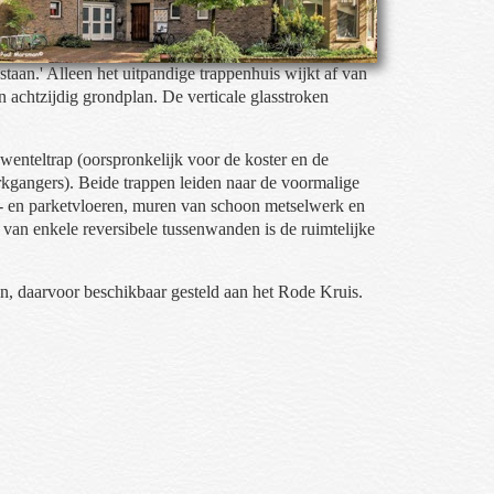
taan.' Alleen het uitpandige trappenhuis wijkt af van
n achtzijdig grondplan. De verticale glasstroken
wenteltrap (oorspronkelijk voor de koster en de
erkgangers). Beide trappen leiden naar de voormalige
el- en parketvloeren, muren van schoon metselwerk en
 van enkele reversibele tussenwanden is de ruimtelijke
lon, daarvoor beschikbaar gesteld aan het Rode Kruis.