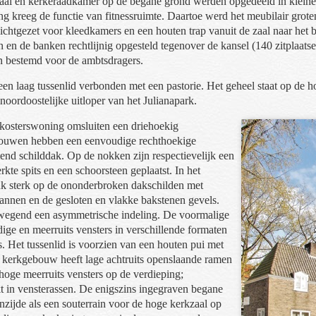
zaal en kerkeraadkamer op de begane grond werden opgedeeld in kleine
ng kreeg de functie van fitnessruimte. Daartoe werd het meubilair grote
ichtgezet voor kleedkamers en een houten trap vanuit de zaal naar het
n en de banken rechtlijnig opgesteld tegenover de kansel (140 zitplaats
n bestemd voor de ambtsdragers.
een laag tussenlid verbonden met een pastorie. Het geheel staat op de
 noordoostelijke uitloper van het Julianapark.
kosterswoning omsluiten een driehoekig
bouwen hebben een eenvoudige rechthoekige
lend schilddak. Op de nokken zijn respectievelijk een
kte spits en een schoorsteen geplaatst. In het
ruk sterk op de ononderbroken dakschilden met
nnen en de gesloten en vlakke bakstenen gevels.
wegend een asymmetrische indeling. De voormalige
dige en meerruits vensters in verschillende formaten
s. Het tussenlid is voorzien van een houten pui met
 kerkgebouw heeft lage achtruits openslaande ramen
oge meerruits vensters op de verdieping;
t in vensterassen. De enigszins ingegraven begane
nzijde als een souterrain voor de hoge kerkzaal op