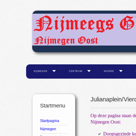
NIJMEGEN
CENTRUM
NOORD
Julianaplein/Vi
Startmenu
Op deze pagina staan d
Startpagina
Nijmegen Oost:
Nijmegen
Doopsgezinde k