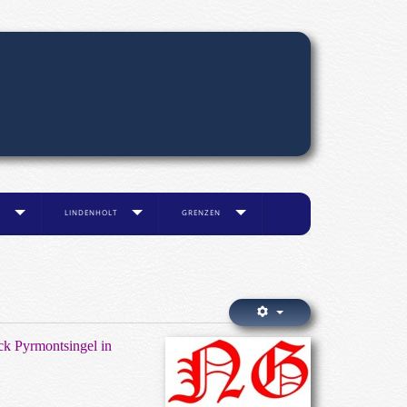
LINDENHOLT
GRENZEN
ck Pyrmontsingel in