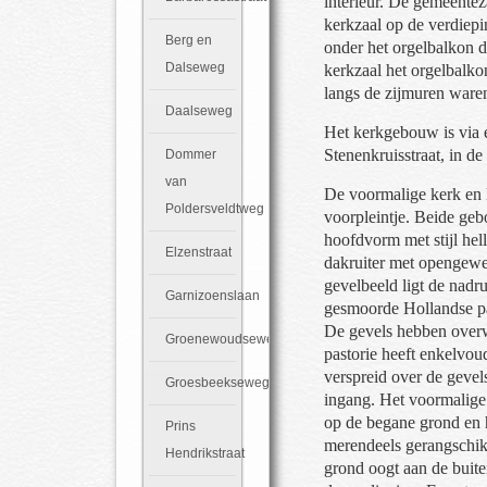
interieur. De gemeente
kerkzaal op de verdiepi
Berg en
onder het orgelbalkon d
Dalseweg
kerkzaal het orgelbalko
langs de zijmuren ware
Daalseweg
Het kerkgebouw is via 
Stenenkruisstraat, in de
Dommer
van
De voormalige kerk en 
Poldersveldtweg
voorpleintje. Beide ge
hoofdvorm met stijl hel
Elzenstraat
dakruiter met opengewer
gevelbeeld ligt de nad
Garnizoenslaan
gesmoorde Hollandse pa
De gevels hebben over
Groenewoudseweg
pastorie heeft enkelvou
verspreid over de gevel
Groesbeekseweg
ingang. Het voormalige
op de begane grond en h
Prins
merendeels gerangschik
Hendrikstraat
grond oogt aan de buite