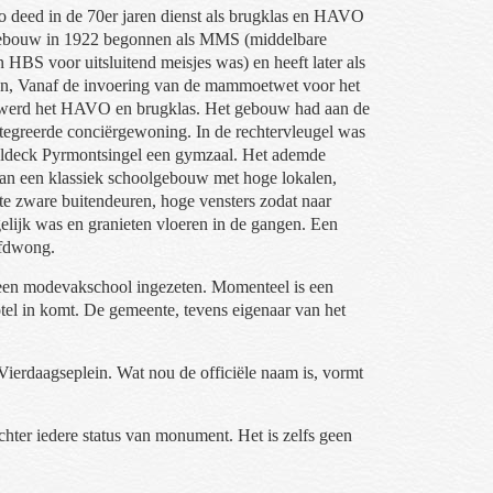
 deed in de 70er jaren dienst als brugklas en HAVO
gebouw in 1922 begonnen als MMS (middelbare
 HBS voor uitsluitend meisjes was) en heeft later als
n, Vanaf de invoering van de mammoetwet voor het
 werd het HAVO en brugklas. Het gebouw had aan de
ïntegreerde conciërgewoning. In de rechtervleugel was
ldeck Pyrmontsingel een gymzaal. Het ademde
t van een klassiek schoolgebouw met hoge lokalen,
ote zware buitendeuren, hoge vensters zodat naar
gelijk was en granieten vloeren in de gangen. Een
afdwong.
een modevakschool ingezeten. Momenteel is een
tel in komt. De gemeente, tevens eigenaar van het
Vierdaagseplein. Wat nou de officiële naam is, vormt
chter iedere status van monument. Het is zelfs geen