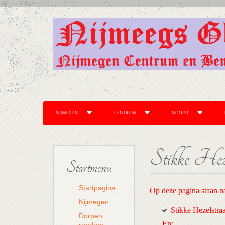
NIJMEGEN
CENTRUM
NOORD
Stikke Heze
Startmenu
Startpagina
Op deze pagina staan na
Nijmegen
Stikke Hezelstraa
Dorpen
En: