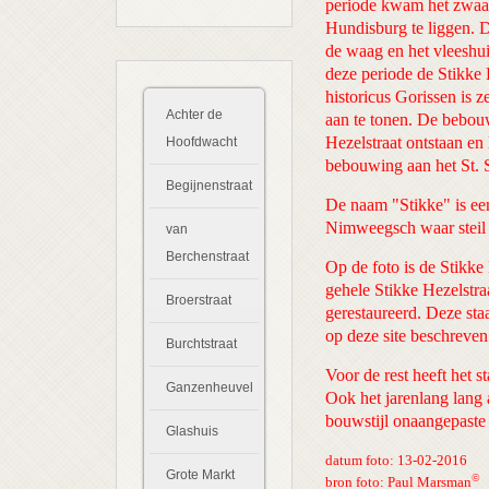
periode kwam het zwaar
Hundisburg te liggen. 
de waag en het vleeshui
deze periode de Stikke 
historicus Gorissen is 
Achter de
aan te tonen. De bebouw
Hezelstraat ontstaan en 
Hoofdwacht
bebouwing aan het St.
Begijnenstraat
De naam "Stikke" is ee
Nimweegsch waar steil
van
Berchenstraat
Op de foto is de Stikke
gehele Stikke Hezelstr
Broerstraat
gerestaureerd. Deze sta
op deze site beschreven
Burchtstraat
Voor de rest heeft het 
Ganzenheuvel
Ook het jarenlang lang 
bouwstijl onaangepaste
Glashuis
datum foto: 13-02-2016
Grote Markt
©
bron foto: Paul Marsman