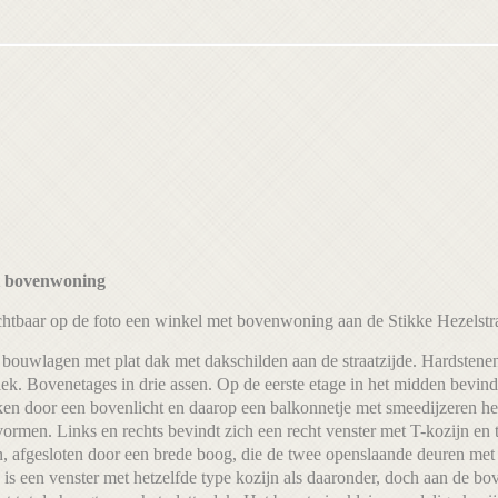
et bovenwoning
zichtbaar op de foto een winkel met bovenwoning aan de Stikke Hezelstra
 bouwlagen met plat dak met dakschilden aan de straatzijde. Hardsten
iek. Bovenetages in drie assen. Op de eerste etage in het midden bevind
en door een bovenlicht en daarop een balkonnetje met smeedijzeren hek
vormen. Links en rechts bevindt zich een recht venster met T-kozijn en
n, afgesloten door een brede boog, die de twee openslaande deuren met
s is een venster met hetzelfde type kozijn als daaronder, doch aan de 