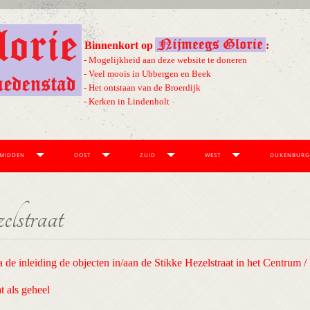
Binnenkort op
:
- Mogelijkheid aan deze website te doneren
- Veel moois in Ubbergen en Beek
- Het ontstaan van de Broerdijk
- Kerken in Lindenholt
MIDDEN
OOST
ZUID
WEST
DUKENBURG
lstraat
 de inleiding de objecten in/aan de Stikke Hezelstraat in het Centrum
t als geheel