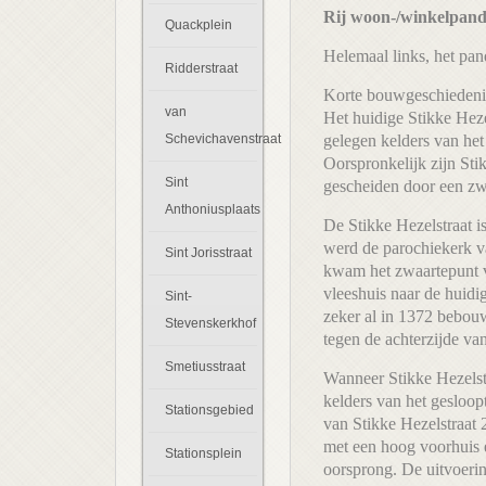
Rij woon-/winkelpand
Quackplein
Helemaal links, het pa
Ridderstraat
Korte bouwgeschiedeni
van
Het huidige Stikke Heze
Schevichavenstraat
gelegen kelders van het
Oorspronkelijk zijn Sti
Sint
gescheiden door een zw
Anthoniusplaats
De Stikke Hezelstraat i
werd de parochiekerk v
Sint Jorisstraat
kwam het zwaartepunt v
vleeshuis naar de huidi
Sint-
zeker al in 1372 bebouw
Stevenskerkhof
tegen de achterzijde v
Smetiusstraat
Wanneer Stikke Hezelst
kelders van het gesloop
Stationsgebied
van Stikke Hezelstraat
met een hoog voorhuis 
Stationsplein
oorsprong. De uitvoerin