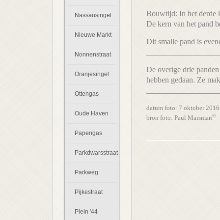
Bouwtijd: In het derde
Nassausingel
De kern van het pand be
Nieuwe Markt
Dit smalle pand is eve
__________________
Nonnenstraat
De overige drie panden 
Oranjesingel
hebben gedaan. Ze make
__________________
Ottengas
datum foto: 7 oktober 201
Oude Haven
©
bron foto: Paul Marsman
Papengas
Parkdwarsstraat
Parkweg
Pijkestraat
Plein '44