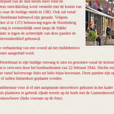
tepunt van de stad steeds meer rond de
Deze ontwikkeling werd versterkt met de komst van
s naar de huidige markt in 1382. Ook zal vanaf
Hezelstraat bebouwd zijn geraakt. Volgens
zeker al in 1372 bebouwing tegen de Hundisberg
ing is vermoedelijk eerst langs de Stikke
later is tegen de achterzijde van deze panden de
 Stevenskerkhof gebouwd.
n verbastering van een woord uit het middeleeuws
 mee aangeduid werd.
 Hezelstraat in zijn huidige omvang te zien en genomen vanaf de kruis
aat is verwoest door het bombardement van 22 februari 1944. Slechts e
an vanaf halverwege links tot links bijna bovenaan. Deze panden zijn op 
 of zullen binnenkort geplaatst worden.
stadsbestuur voor al of niet aangepaste nieuwbouw gekozen in het kad
als plantsoen in gebruik zijnde terrein op de hoek met de Ganzenheuve
 nieuwbouw (links vooraan op de foto).