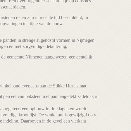
zijnen. Een overkragend lessenaardakje op consoles
essenaardaken.
rstenen delen zijn in recente tijd beschilderd, in
 opvattingen ten tijde van de bouw.
 panden in strenge Jugendstil-vormen in Nijmegen.
gen en met zorgvuldige detaillering.
or de gemeente Nijmegen aangewezen gemeentelijk
_____
winkelpand eveneens aan de Stikke Hezelstraat.
l perceel van baksteen met pannengedekt zadeldak in
 suggereert een opbouw in drie lagen en wordt
nvoudige kroonlijst. De winkelpui is gewijzigd t.o.v.
e indeling. Daarboven in de gevel een vierkant