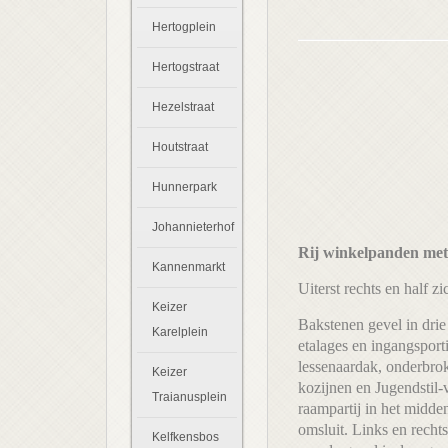
Hertogplein
Hertogstraat
Hezelstraat
Houtstraat
Hunnerpark
Johannieterhof
Rij winkelpanden m
Kannenmarkt
Uiterst rechts en half 
Keizer
Bakstenen gevel in drie
Karelplein
etalages en ingangsport
lessenaardak, onderbrok
Keizer
kozijnen en Jugendstil-
Traianusplein
raampartij in het midde
omsluit. Links en recht
Kelfkensbos