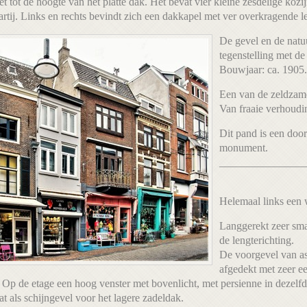
et tot de hoogte van het platte dak. Het bevat vier kleine zesdelige ko
tij. Links en rechts bevindt zich een dakkapel met ver overkragende l
De gevel en de natuu
tegenstelling met de
Bouwjaar: ca. 1905.
Een van de zeldzame
Van fraaie verhoudin
Dit pand is een do
monument.
________________
Helemaal links een 
Langgerekt zeer sma
de lengterichting.
De voorgevel van as
afgedekt met zeer ee
Op de etage een hoog venster met bovenlicht, met persienne in dezelfd
aat als schijngevel voor het lagere zadeldak.