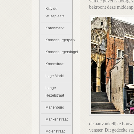
van de gevel is doorgez
bekroont deze middenpar
Kitty de
Wijzeplaats
Korenmarkt
Kronenburgerpark
Kronenburgersingel
Kroonstraat
Lage Markt
Lange
Hezelstraat
Mariënburg
Marikenstraat
de aanvankelijke bouw. 
venster. Dit gedeelte st
Molenstraat