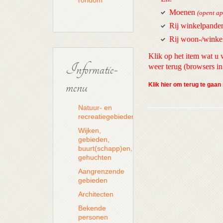
rondom
Moenen
(opent ap
Rij winkelpande
Rij woon-/winkel
Klik op het item wat u w
Informatie-
weer terug (browsers 
menu
Klik hier om terug te gaa
Natuur- en
recreatiegebieden
Wijken,
gebieden,
buurt(schapp)en,
gehuchten
Aangrenzende
gebieden
Architecten
Bekende
personen