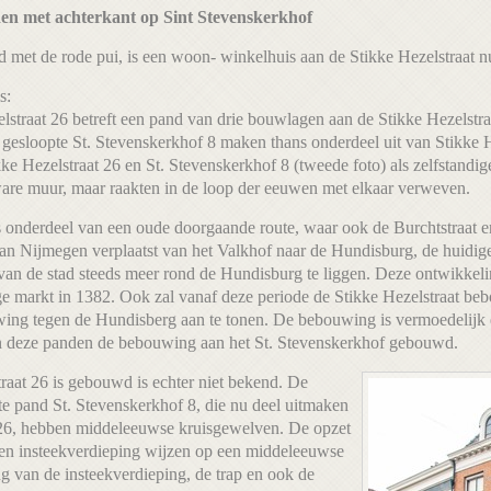
en met achterkant op Sint Stevenskerkhof
nd met de rode pui, is een woon- winkelhuis aan de Stikke Hezelstraat
s:
lstraat 26 betreft een pand van drie bouwlagen aan de Stikke Hezelstr
 gesloopte St. Stevenskerkhof 8 maken thans onderdeel uit van Stikke H
kke Hezelstraat 26 en St. Stevenskerkhof 8 (tweede foto) als zelfstand
are muur, maar raakten in de loop der eeuwen met elkaar verweven.
s onderdeel van een oude doorgaande route, waar ook de Burchtstraat 
an Nijmegen verplaatst van het Valkhof naar de Hundisburg, de huidige
an de stad steeds meer rond de Hundisburg te liggen. Deze ontwikkeli
ge markt in 1382. Ook zal vanaf deze periode de Stikke Hezelstraat beb
ing tegen de Hundisberg aan te tonen. De bebouwing is vermoedelijk eer
an deze panden de bebouwing aan het St. Stevenskerkhof gebouwd.
raat 26 is gebouwd is echter niet bekend. De
te pand St. Stevenskerkhof 8, die nu deel uitmaken
 26, hebben middeleeuwse kruisgewelven. De opzet
en insteekverdieping wijzen op een middeleeuwse
g van de insteekverdieping, de trap en ook de