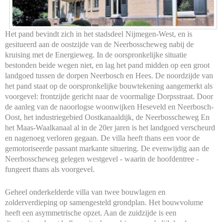
Het pand bevindt zich in het stadsdeel Nijmegen-West, en is
gesitueerd aan de oostzijde van de Neerbosscheweg nabij de
kruising met de Energieweg. In de oorspronkelijke situatie
bestonden beide wegen niet, en lag het pand midden op een groot
landgoed tussen de dorpen Neerbosch en Hees. De noordzijde van
het pand staat op de oorspronkelijke bouwtekening aangemerkt als
voorgevel: frontzijde gericht naar de voormalige Dorpsstraat. Door
de aanleg van de naoorlogse woonwijken Heseveld en Neerbosch-
Oost, het industriegebied Oostkanaaldijk, de Neerbosscheweg En
het Maas-Waalkanaal al in de 20er jaren is het landgoed verscheurd
en nagenoeg verloren gegaan. De villa heeft thans een voor de
gemotoriseerde passant markante situering. De evenwijdig aan de
Neerbosscheweg gelegen westgevel - waarin de hoofdentree -
fungeert thans als voorgevel.
Geheel onderkelderde villa van twee bouwlagen en
zolderverdieping op samengesteld grondplan. Het bouwvolume
heeft een asymmetrische opzet. Aan de zuidzijde is een