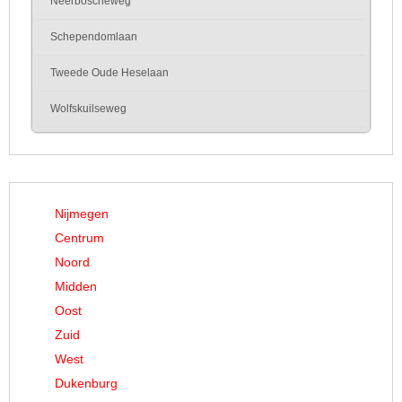
Neerboscheweg
Schependomlaan
Tweede Oude Heselaan
Wolfskuilseweg
Nijmegen
Centrum
Noord
Midden
Oost
Zuid
West
Dukenburg