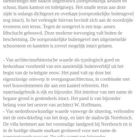
dienstvleugel met balkon uitgebouwd (oorspronkelijk keuken en
schuur, thans kantoor en toiletgroep). Het smalle terras aan deze
zijde is onlangs dichtgezet en overkapt (oorspronkelijke buitengevel
nog intact). In het verlengde hiervan bevindt zich aan de noordzijde
eveneens een terras. Tegen de oostgevel is een trap- annex
liftschacht gebouwd. Deze moderne toevoeging valt buiten de
bescherming. De oorspronkelijke buitengevel met uitgemetselde
schoorsteen en kantelen is zoveel mogelijk intact gelaten.
- Van architectuurhistorische waarde als typologisch goed en
herkenbaar voorbeeld van een aanzienlijk buitenverblijf uit het
begin van de twintigste eeuw. Het pand valt op door het
eigenzinnige ontwerp in overgangsarchitectuur, in combinatie met
veel bouwelementen die aan een kasteel refereren. Het
materiaalgebruik is rijk en bijzonder. Het interieur van met name de
begane grond is grotendeels intact. Het pand is van bijzonder
belang voor het oeuvre van architect W. Hoffmann.
- Van stedenbouwkundige waarde vanwege de situering, verbonden
met de ontwikkeling van het dorp, en later de stadswijk Neerbosch.
De villa herinnert aan het voormalige landgoed bij Neerbosch en is
in de huidige situatie markant gesitueerd voor met name de
gemotoriseerde passant. De villa vormt een bijzonder