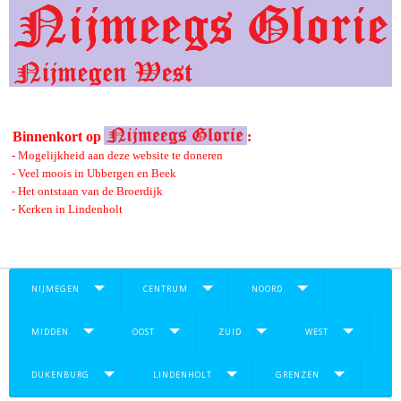
Binnenkort op
:
- Mogelijkheid aan deze website te doneren
- Veel moois in Ubbergen en Beek
- Het ontstaan van de Broerdijk
- Kerken in Lindenholt
NIJMEGEN
CENTRUM
NOORD
MIDDEN
OOST
ZUID
WEST
DUKENBURG
LINDENHOLT
GRENZEN