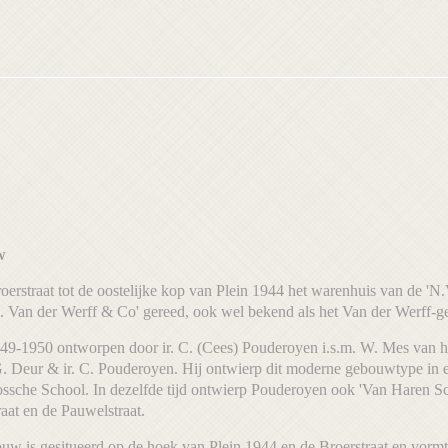
ouw
erstraat tot de oostelijke kop van Plein 1944 het warenhuis van de 'N
 Van der Werff & Co' gereed, ook wel bekend als het Van der Werff-
9-1950 ontworpen door ir. C. (Cees) Pouderoyen i.s.m. W. Mes van 
.G. Deur & ir. C. Pouderoyen. Hij ontwierp dit moderne gebouwtype in 
ossche School. In dezelfde tijd ontwierp Pouderoyen ook 'Van Haren S
aat en de Pauwelstraat.
w is gesitueerd op de hoek van Plein 1944 en de Broerstraat en vormt 