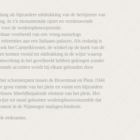
lang als bijzondere uitdrukking van de herrijzenis van
og. In z'n monumentale opzet en vernieuwende
 is voor de wederopbouwperiode.
kenbaar voorbeeld van een vroeg-naoorlogs
referenties aan een Italiaans palazzo. Als zodanig is
 ook het Carmelklooster, de winkel op de hoek van de
ten komen vooral tot uitdrukking in de wijze waarop
 uitwerking in het gevelbeeld hebben gekregen zonder
zontale accenten wordt bij elkaar gehouden door
t scharnierpunt tussen de Broerstraat en Plein 1944
de grote ruimte van het plein en vormt een bijzondere
-gebouw hbeeldbepalende element van het plein. Het
 wijze tot stand gekomen wederopbouwensemble dat
moment in de Nijmeegse stadsgeschiedenis.
le eetkramen.