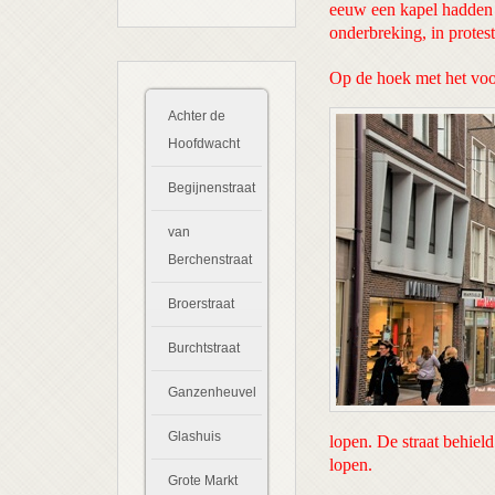
eeuw een kapel hadden 
onderbreking, in prote
Op de hoek met het voo
Achter de
Hoofdwacht
Begijnenstraat
van
Berchenstraat
Broerstraat
Burchtstraat
Ganzenheuvel
Glashuis
lopen. De straat behiel
lopen.
Grote Markt