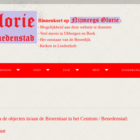
Binnenkort op
:
- Mogelijkheid aan deze website te doneren
- Veel moois in Ubbergen en Beek
- Het ontstaan van de Broerdijk
- Kerken in Lindenholt
MIDDEN
OOST
ZUID
WEST
DUKENBURG
a de objecten in/aan de Broerstraat in het Centrum / Benedenstad:
aat