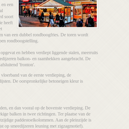
n en een
al
rd soort
e heeft
et
rm van een dubbel rondboogfries. De toren wordt
pen rondboogstelling.
opgevat en hebben verdiept liggende stalen, meerruits
eedijzeren balkon- en raamhekken aangebracht. De
sluitend 'fronton'.
e vloerband van de eerste verdieping, de
lijsten. De oorspronkelijke betoneigen kleur is
nden, en dan vooral op de bovenste verdieping. De
ige balken in twee richtingen. Ter plaatse van de
htzijdige paddestoelkolommen. Aan de pleinzijde is
st op smeedijzeren leuning met zigzagmotief).