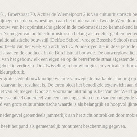
51, Broerstraat 70, Achter de Wiemelpoort 2 is van cultuurhistorisch be
ijmegen na de verwoestingen aan het einde van de Tweede Wereldoorl
gebouw van het optimistische geloof in de toekomst dat zo kenmerkend
r Nijmegen van architectuurhistorisch belang als redelijk gaaf en her
aditionalistische bouwstijl (Delftse School, vroege Bossche School) met 
voorbeeld van het werk van architect C. Pouderoyen die in deze periode
lstraat en de apotheek in de Burchtstraat bouwde. De ontwerpkwalitei
 van het gebouw elk een eigen en op de betreffende straat afgestemde
heel te verliezen. De afwisseling in bouwhoogtes en verticale of hori
 kleurgebruik.
er grote stedenbouwkundige waarde vanwege de markante situering op he
e daarvan het resultaat is. De toren biedt het benodigde tegenwicht aan 
ouet van Nijmegen. Door z'n voorname uitstraling is het Van der Werff
en essentieel onderdeel van een aaneengesloten en op samenhangende
d van grote cultuurhistorische waarde is als belangrijk en hoopvol ijk
edengevel grotendeels jammerlijk aan het zicht onttrokken door mobie
heeft het pand als gemeentelijk monument bescherming gegeven.