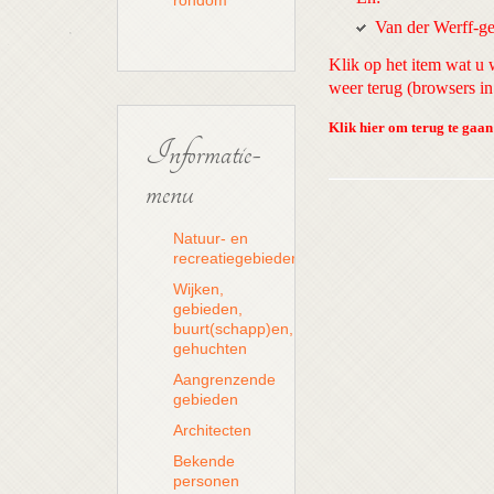
rondom
Van der Werff-
Klik op het item wat u w
weer terug (browsers 
Klik hier om terug te gaa
Informatie-
menu
Natuur- en
recreatiegebieden
Wijken,
gebieden,
buurt(schapp)en,
gehuchten
Aangrenzende
gebieden
Architecten
Bekende
personen