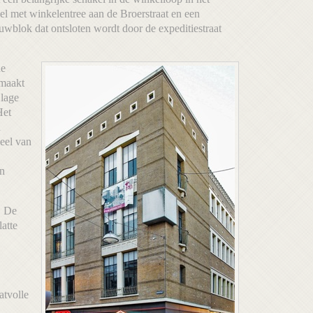
el met winkelentree aan de Broerstraat en een
wblok dat ontsloten wordt door de expeditiestraat
ne
emaakt
 lage
Het
n
deel van
en
. De
atte
atvolle