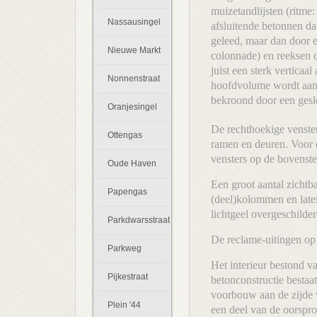
muizetandlijsten (ritme
Nassausingel
afsluitende betonnen da
geleed, maar dan door e
Nieuwe Markt
colonnade) en reeksen d
juist een sterk verticaa
Nonnenstraat
hoofdvolume wordt aan 
bekroond door een gesl
Oranjesingel
De rechthoekige venster
Ottengas
ramen en deuren. Voor 
vensters op de bovenste
Oude Haven
Een groot aantal zichtb
Papengas
(deel)kolommen en lateie
lichtgeel overgeschilder
Parkdwarsstraat
De reclame-uitingen op d
Parkweg
Het interieur bestond v
Pijkestraat
betonconstructie bestaa
voorbouw aan de zijde v
Plein '44
een deel van de oorspr