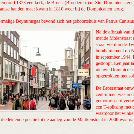
en rond 1373 een kerk, de Broer- (Broederen-) of Sint Dominicuskerk
stantse handen maar kwam in 1810 weer bij de Dominicanen terug.
rmalige Beynumsgas bevond zich het geboortehuis van Petrus Canisiu
Na de afbraak van d
met de Molenstraat 
straat werd in de T
bombardement op Ni
in september 1944.
gesloopt. Een jaar l
nieuwe Dominicuske
opgetrokken met so
De Broerstraat ontwi
centrum en was in de
gemotoriseerd verke
een T-splitsing met 
waardoor het winkel
d die leidende positie tot de aanleg van de Marikenstraat in 2000 waarn