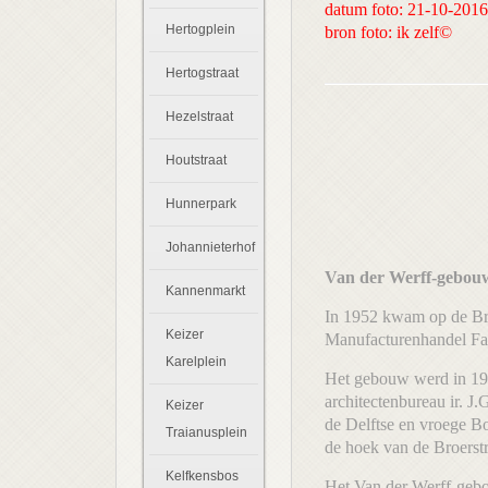
datum foto: 21-10-2016
Hertogplein
bron foto: ik zelf©
Hertogstraat
Hezelstraat
Houtstraat
Hunnerpark
Johannieterhof
Van der Werff-geb
Kannenmarkt
In 1952 kwam op de Bro
Keizer
Manufacturenhandel Fa.
Karelplein
Het gebouw werd in 194
architectenbureau ir. J
Keizer
de Delftse en vroege B
Traianusplein
de hoek van de Broerstr
Kelfkensbos
Het Van der Werff-gebou