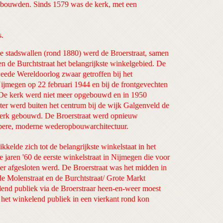
 bouwden. Sinds 1579 was de kerk, met een
s.
e stadswallen (rond 1880) werd de Broerstraat, samen
en de Burchtstraat het belangrijkste winkelgebied. De
weede Wereldoorlog zwaar getroffen bij het
jmegen op 22 februari 1944 en bij de frontgevechten
 De kerk werd niet meer opgebouwd en in 1950
ater werd buiten het centrum bij de wijk Galgenveld de
rk gebouwd. De Broerstraat werd opnieuw
bere, moderne wederopbouwarchitectuur.
kkelde zich tot de belangrijkste winkelstaat in het
 jaren '60 de eerste winkelstraat in Nijmegen die voor
er afgesloten werd. De Broerstraat was het midden in
de Molenstraat en de Burchtstraat/ Grote Markt
end publiek via de Broerstraar heen-en-weer moest
a het winkelend publiek in een vierkant rond kon