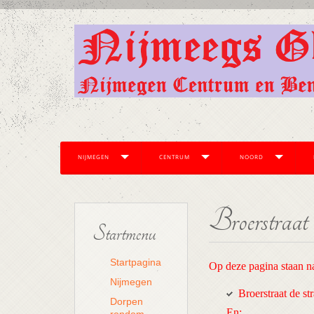
NIJMEGEN
CENTRUM
NOORD
Broerstraat
Startmenu
Startpagina
Op deze pagina staan n
Nijmegen
Broerstraat de str
Dorpen
En: