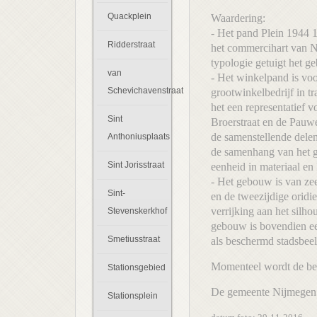
Quackplein
Waardering:
- Het pand Plein 1944 1
Ridderstraat
het commercihart van N
typologie getuigt het 
van
- Het winkelpand is voo
Schevichavenstraat
grootwinkelbedrijf in tr
het een representatief 
Sint
Broerstraat en de Pauwe
de samenstellende delen
Anthoniusplaats
de samenhang van het ge
Sint Jorisstraat
eenheid in materiaal en
- Het gebouw is van ze
Sint-
en de tweezijdige oridi
verrijking aan het silh
Stevenskerkhof
gebouw is bovendien e
Smetiusstraat
als beschermd stadsbeel
Momenteel wordt de ben
Stationsgebied
De gemeente Nijmegen 
Stationsplein