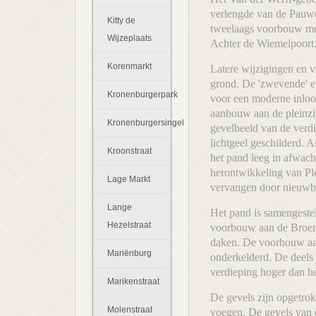
verlengde van de Pauwel
Kitty de
tweelaags voorbouw met 
Wijzeplaats
Achter de Wiemelpoort. 
Korenmarkt
Latere wijzigingen en 
grond. De 'zwevende' e
Kronenburgerpark
voor een moderne inloopp
aanbouw aan de pleinzij
Kronenburgersingel
gevelbeeld van de verdi
lichtgeel geschilderd. 
Kroonstraat
het pand leeg in afwac
herontwikkeling van Pl
Lage Markt
vervangen door nieuwbo
Lange
Het pand is samengeste
Hezelstraat
voorbouw aan de Broerst
daken. De voorbouw aan
Mariënburg
onderkelderd. De deels
verdieping hoger dan h
Marikenstraat
De gevels zijn opgetrok
Molenstraat
voegen. De gevels van 