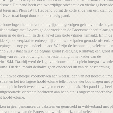
straat. Het pand heeft een tweezijdige orieëntatie en vierlaags bouwde
toren aan Plein 1944. Het pand vormt de korte zijde van een klein bou
Deze straat loopt door tot onderhavig pand.
verbouwingen hebben vooral ingrijpende gevolgen gehad voor de bega
ilandetalage met L-vormige doorsteek aan de Broerstraat heeft plaatsg
ui in de gevellijn. In de zijgevel zijn grote vitrines gemaakt. En in de
de zijn de verplaatste entreepartij en de winkelpuien gemoderniseerd. 
epingen is nog grotendeels intact. Wel zijn de betonnen gevelelemente
Anno 2010 staat m.u.v. de begane grond (vestiging Kruidvat) een groot 
hting van een verbouwing en herbestemming in het kader van de
ein 1944. Daarbij werd de lage voorbouw aan het plein integraal word
uw. Dit deel maakt derhalve geen onderdeel uit van de bescherming.
ld uit twee ondiepe voorbouwen aan weerszijden van het hoofdvolume
raat en het iets lagere hoofdvolume tellen beide vier bouwlagen met pl
 het plein heeft twee bouwlagen met een plat dak. Het pand is geheel
 uitgebouwde vierkante hoektoren aan het plein is ongeveer anderhalve
et hoofdvolume.
ken in geel genuanceerde baksteen en gemetseld in wildverband met pl
de voorbouw aan de Broerstraat worden horizontaal geleed door