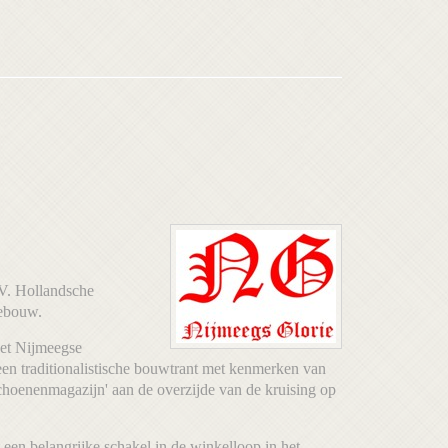
.V. Hollandsche
gebouw.
het Nijmeegse
een traditionalistische bouwtrant met kenmerken van
choenenmagazijn' aan de overzijde van de kruising op
een belangrijke schakel in de winkelloop in het