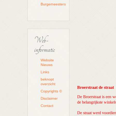
Burgemeesters
Web-
informatie
Website
Nieuws
Links
beknopt
overzicht
Broerstraat de straa
Copyrights ©
De Broerstraat is een w
Disclaimer
de belangrijkste winkels
Contact
De straat werd voordien