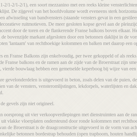
: 1-2/1-2/1-2/1), een soort mezzanino met een reeks kleine vensterlichte
klijst. De zijgevel van het hoofdvolume wordt eveneens sterk horizonta
en afwisseling van bandvensters (staande vensters gevat in een gestilee
ecoratieve ruitmotieven. De meer gesloten kopse gevel aan de pleinzijd
l accent door de toren en de flankerende Franse balkons boven elkaar. H
de bovenzijde markant afgesloten door een betonnen daklijst in de vo
oten 'lantaarn' van rechthoekige kolommen en balken met daarop een o
s en Franse Balkons zijn enkelvoudig, per twee gekoppeld of als reeks 
de Franse balkons en de ramen aan de zijde van de Broerstraat zijn sm
, vierde bouwlaag hebben een gemetselde keperboog bij wijze van een af
are gevelonderdelen is uitgevoerd in beton, zoals delen van de puien, d
n van de vensters, vensteromlijstingen, lekdorpels, waterlijsten en dak
d.
e gevels zijn niet origineel.
an oorsprong uit vier verkoopverdiepingen met dienstruimten aan de ra
t uit vlakke vloerplaten ondersteund door ronde kolommen met rechthoek
an de Broerstraat is de draagconstructie uitgevoerd in de vorm van ac
onkelijke betonnen bordestrap behouden (open trapboom, houten handlij