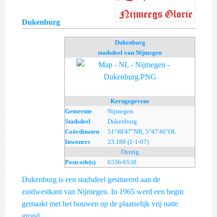
Dukenburg
Dukenburg
stadsdeel van Nijmegen
Kerngegevens
Gemeente
Nijmegen
Stadsdeel
Dukenburg
Coördinaten
51°48'47"NB, 5°47'46"OL
Inwoners
23.188 (1-1-07)
Overig
Postcode(s)
6536-6538
Dukenburg is een stadsdeel gesitueerd aan de
zuidwestkant van Nijmegen. In 1965 werd een begin
gemaakt met het bouwen op de plaatselijk vrij natte
grond.