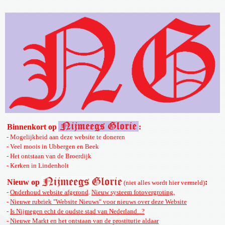
Binnenkort op
:
- Mogelijkheid aan deze website te doneren
- Veel moois in Ubbergen en Beek
- Het ontstaan van de Broerdijk
- Kerken in Lindenholt
Nieuw op
:
(niet alles wordt hier vermeld)
-
Onderhoud website afgerond
.
Nieuw systeem fotovergroting
,
-
Nieuwe rubriek "Website Nieuws" voor nieuws over deze Website
-
Is Nijmegen echt de oudste stad van Nederland...?
-
Nieuwe Markt en het ontstaan van de prostitutie aldaar