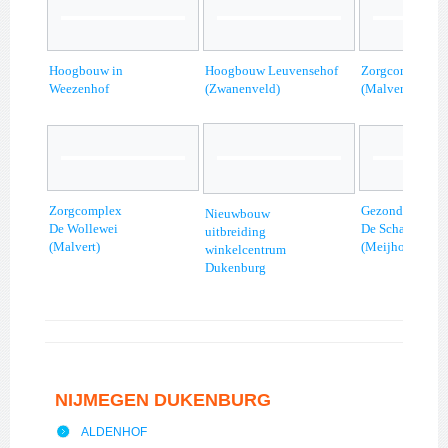
Hoogbouw in
Hoogbouw Leuvensehof
Zorgcomplex D
Weezenhof
(Zwanenveld)
(Malvert)
Zorgcomplex
Gezondheidsce
Nieuwbouw
De Wollewei
De Schakel
uitbreiding
(Malvert)
(Meijhorst)
winkelcentrum
Dukenburg
NIJMEGEN DUKENBURG
ALDENHOF