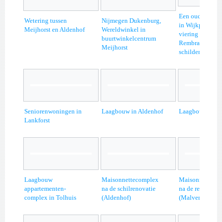
Een oude bome
Wetering tussen
Nijmegen Dukenburg,
in Wijkpark Mei
Meijhorst en Aldenhof
Wereldwinkel in
viering 400 jaar
buurtwinkelcentrum
Rembrandt 200
Meijhorst
schilderen in he
Seniorenwoningen in
Laagbouw in Aldenhof
Laagbouw in Ma
Lankforst
Laagbouw
Maisonnettecomplex
Maisonnetteco
appartementen-
na de schilrenovatie
na de renovatie
complex in Tolhuis
(Aldenhof)
(Malvert)