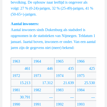
bevolking. De opbouw naar leeftijd is ongeveer als
volgt: 27 % (0-24)-jarigen, 32 % (25-49)-jarigen, 41 %
(50-65+)-jarigen.
Aantal inwoners:
Aantal inwoners sinds Dukenburg als stadsdeel is
opgenomen in de statistieken van Nijmegen. Teldatum 1
januari. Jaartal boven, inwoners er onder. Van een aantal
jaren zijn de gegevens niet (meer) bekend:
1963
1964
1965
1966
1967
461
446
435
425
1972
1973
1974
1975
1976
15.213
17.312
21.639
25.530
1981
1982
1983
1984
1985
30.791
---
---
---
1990
1991
1992
1993
1994