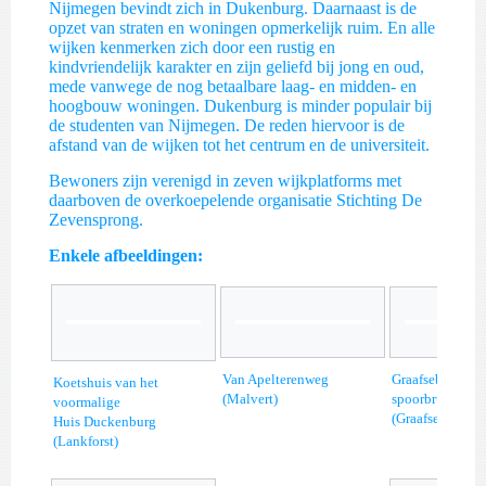
Nijmegen bevindt zich in Dukenburg. Daarnaast is de
opzet van straten en woningen opmerkelijk ruim. En alle
wijken kenmerken zich door een rustig en
kindvriendelijk karakter en zijn geliefd bij jong en oud,
mede vanwege de nog betaalbare laag- en midden- en
hoogbouw woningen. Dukenburg is minder populair bij
de studenten van Nijmegen. De reden hiervoor is de
afstand van de wijken tot het centrum en de universiteit.
Bewoners zijn verenigd in zeven wijkplatforms met
daarboven de overkoepelende organisatie Stichting De
Zevensprong.
Enkele afbeeldingen:
Van Apelterenweg
Graafsebrug en
Koetshuis van het
(Malvert)
spoorbrug
voormalige
(Graafseweg)
Huis Duckenburg
(Lankforst)