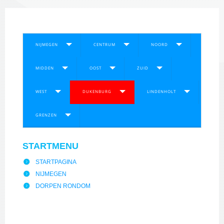
NIJMEGEN
CENTRUM
NOORD
MIDDEN
OOST
ZUID
WEST
DUKENBURG
LINDENHOLT
GRENZEN
STARTMENU
STARTPAGINA
NIJMEGEN
DORPEN RONDOM